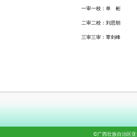
一审一校：单 彬
二审二校：刘思朝
三审三审：覃剑峰
©广西壮族自治区亚