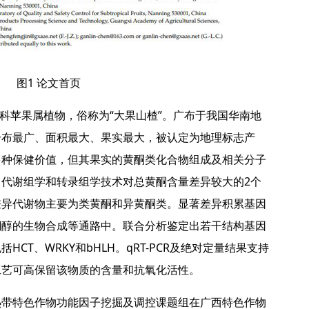
图1 论文首页
Chev.属蔷薇科苹果属植物，俗称为“大果山楂”。广布于我国华南地
分布最广、面积最大、果实最大，被认定为地理标志产
多种保健价值，但其果实的黄酮类化合物组成及相关分子
代谢组学和转录组学技术对总黄酮含量差异较大的2个
差异代谢物主要为类黄酮和异黄酮类。显著差异积累基因
酮醇的生物合成等通路中。联合分析鉴定出若干结构基因
CT、WRKY和bHLH。qRT-PCR及绝对定量结果支持
工艺可高保留该物质的含量和抗氧化活性。
热带特色作物功能因子挖掘及调控课题组在广西特色作物