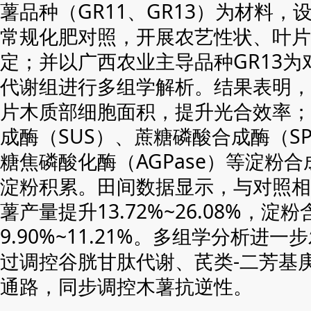
薯品种（GR11、GR13）为材料
常规化肥对照，开展农艺性状、叶片
定；并以广西农业主导品种GR13
代谢组进行多组学解析。结果表明，
片木质部细胞面积，提升光合效率；
成酶（SUS）、蔗糖磷酸合成酶（SPS
糖焦磷酸化酶（AGPase）等淀粉
淀粉积累。田间数据显示，与对照相
薯产量提升13.72%~26.08%，淀
9.90%~11.21%。多组学分析进
过调控谷胱甘肽代谢、芪类-二芳基
通路，同步调控木薯抗逆性。