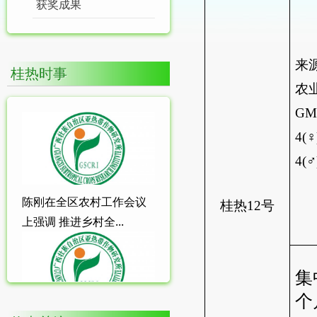
获奖成果
来
桂热时事
农
GM
4(
♀
4(
♂
陈刚在全区农村工作会议
桂
热
12
号
上强调 推进乡村全...
集
个