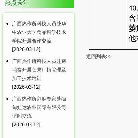
热点关注
中共中央 国务院关于锚定
40
农业农村现代化 ...
含
广西热作所科技人员赴华
萎
中农业大学食品科学技术
他
学院开展合作交流
MDPI 特刊征稿|广西热作
[2026-03-12]
返回列表>>
所在food...
广西热作所科技人员赴柬
埔寨开展芒果种植管理及
加工技术培训
[2026-03-12]
广西热作所剑麻专家赴缅
甸娃达农业国际有限公司
广西热作所召开送培博士
访问交流
工作学习汇报会
[2026-03-12]