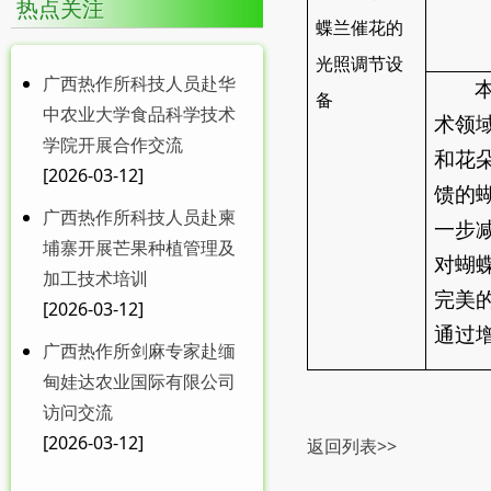
热点关注
中共中央 国务院关于锚定
蝶兰催花的
农业农村现代化 ...
光照调节设
广西热作所科技人员赴华
备
中农业大学食品科学技术
术领
学院开展合作交流
和花
MDPI 特刊征稿|广西热作
[2026-03-12]
馈的
所在food...
广西热作所科技人员赴柬
一步
埔寨开展芒果种植管理及
对蝴
加工技术培训
完美
[2026-03-12]
通过
广西热作所剑麻专家赴缅
甸娃达农业国际有限公司
广西热作所召开送培博士
访问交流
工作学习汇报会
[2026-03-12]
返回列表>>