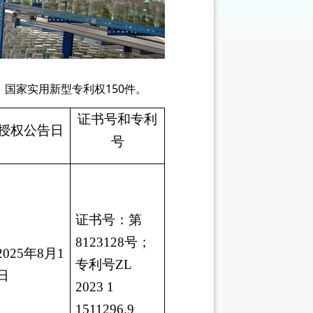
，国家实用新型专利权150件。
证书号和专利
授权公告日
号
证书号：第
8123128
号；
20
25
年
8
月
1
专利号
ZL
日
20
23
1
1511296
.
9