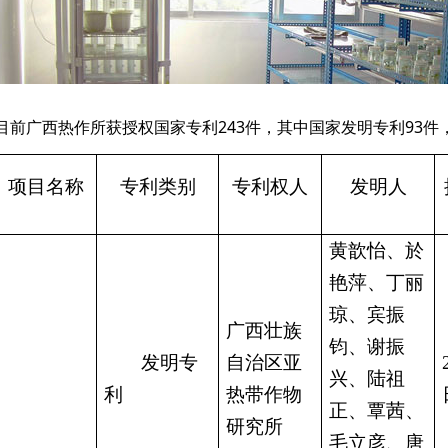
目前广西热作所获授权国家专利243件，其中国家发明专利93件
项目名称
专利类别
专利权人
发明人
黄歆怡
、
於
艳萍
、
丁丽
琼
、
宾振
广西壮族
钧
、
谢振
发明专
自治区亚
兴、陆祖
利
热带作物
正、覃茜、
研究所
毛立彦、唐