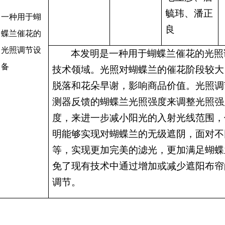
毓玮、潘正
一种用于蝴
良
蝶兰催花的
光照调节设
本发明
是
一种用于蝴蝶兰催花的光照
备
技术领域
。
光照对蝴蝶兰的催花阶段较大
脱落和花朵早谢，影响商品价值
。
光照调
测器反馈的蝴蝶兰光照强度来调整光照强
度，来进一步减小阳光的入射光线范围，
明能够实现对蝴蝶兰的无级遮阴，面对不
等，实现更加完美的滤光，更加满足蝴蝶
免了现有技术中通过增加或减少遮阳布帘
调节。