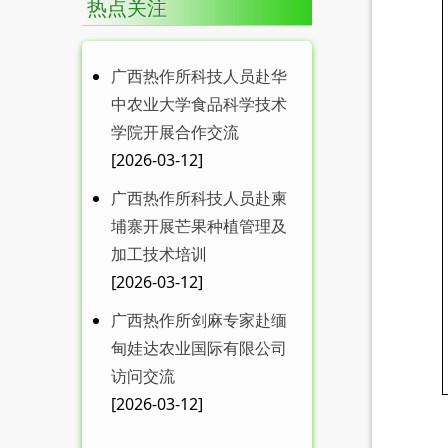
热点关注
中共中央 国务院关于锚定
农业农村现代化 ...
广西热作所科技人员赴华
中农业大学食品科学技术
学院开展合作交流
MDPI 特刊征稿|广西热作
[2026-03-12]
所在food...
广西热作所科技人员赴柬
埔寨开展芒果种植管理及
加工技术培训
[2026-03-12]
广西热作所剑麻专家赴缅
甸娃达农业国际有限公司
广西热作所召开送培博士
访问交流
工作学习汇报会
[2026-03-12]