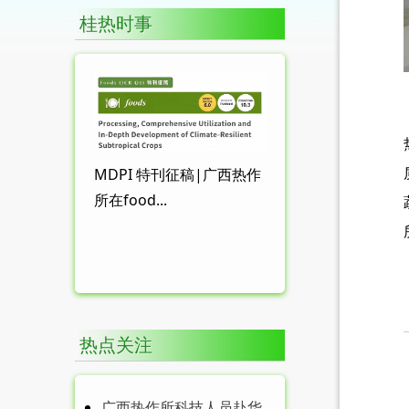
桂热时事
MDPI 特刊征稿|广西热作
所在food...
热点关注
广西热作所科技人员赴华